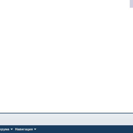
орума
Навигация