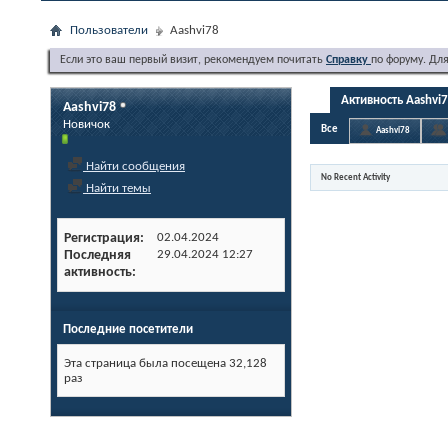
Пользователи
Aashvi78
Если это ваш первый визит, рекомендуем почитать
Справку
по форуму. Дл
Активность Aashvi
Aashvi78
Новичок
Все
Aashvi78
Найти сообщения
No Recent Activity
Найти темы
Регистрация
02.04.2024
Последняя
29.04.2024
12:27
активность
Последние посетители
Эта страница была посещена
32,128
раз