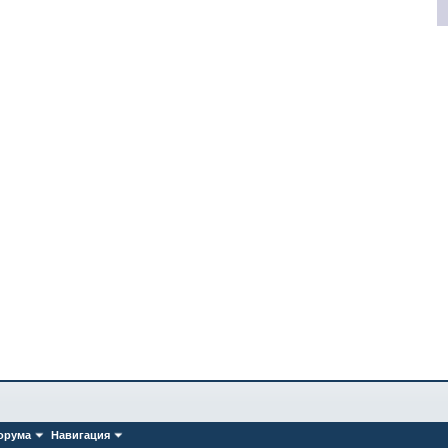
орума
Навигация