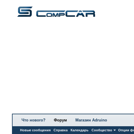
Что нового?
Форум
Магазин Adruino
Новые сообщения
Справка
Календарь
Сообщество
Опции ф