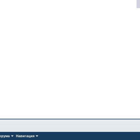
орума
Навигация