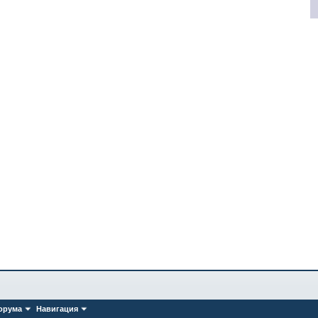
орума
Навигация