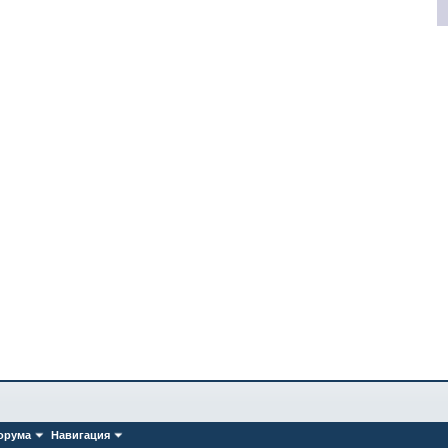
орума
Навигация