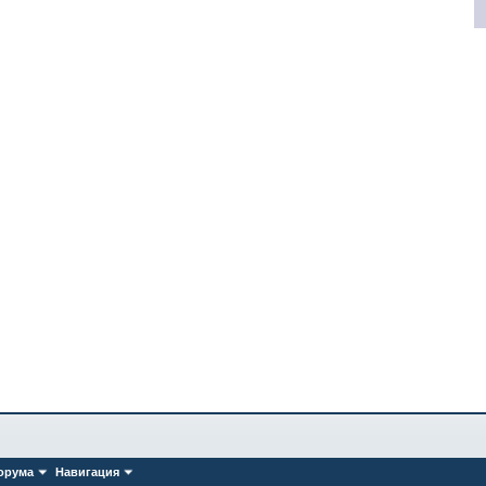
орума
Навигация