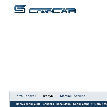
Что нового?
Форум
Магазин Adruino
Новые сообщения
Справка
Календарь
Сообщество
Опции ф