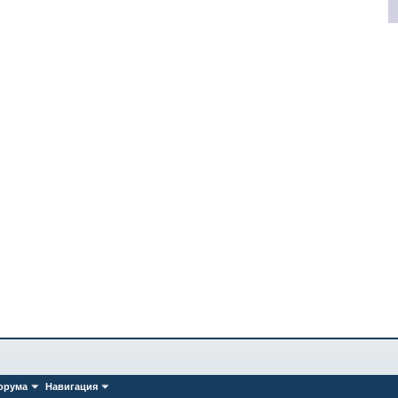
орума
Навигация