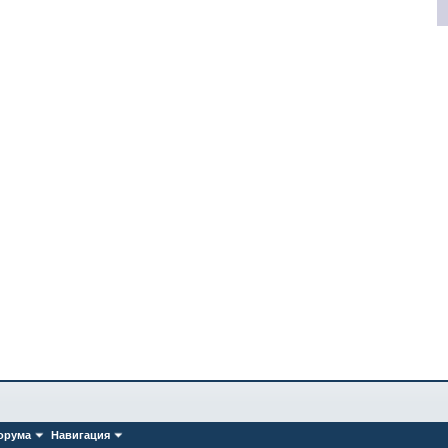
орума
Навигация