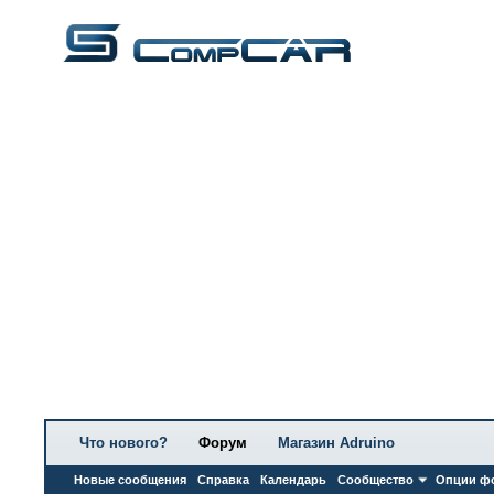
Что нового?
Форум
Магазин Adruino
Новые сообщения
Справка
Календарь
Сообщество
Опции ф