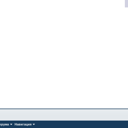
орума
Навигация