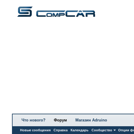
Что нового?
Форум
Магазин Adruino
Новые сообщения
Справка
Календарь
Сообщество
Опции ф