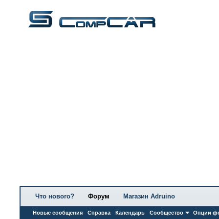
Что нового?
Форум
Магазин Adruino
Новые сообщения
Справка
Календарь
Сообщество
Опции ф