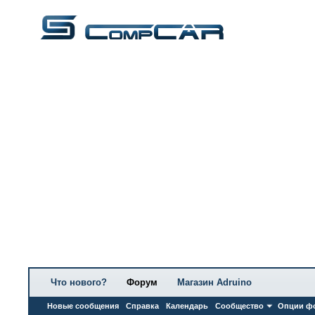
Что нового?
Форум
Магазин Adruino
Новые сообщения
Справка
Календарь
Сообщество
Опции ф