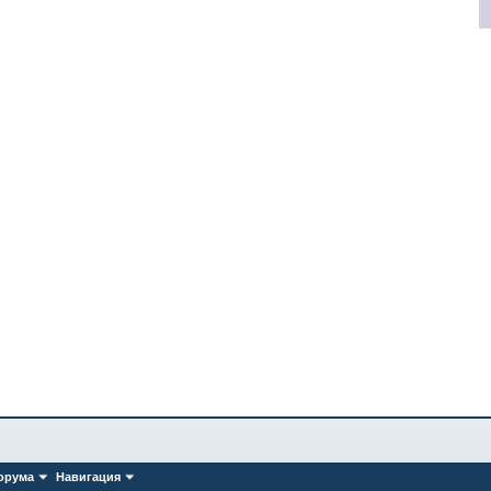
орума
Навигация