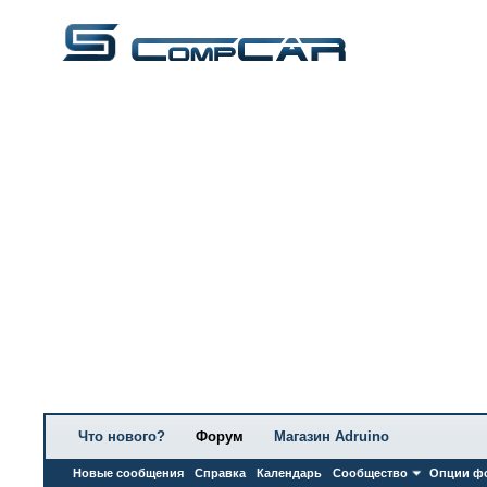
Что нового?
Форум
Магазин Adruino
Новые сообщения
Справка
Календарь
Сообщество
Опции ф