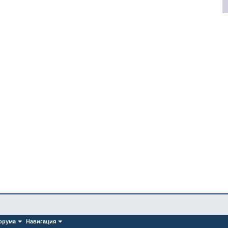
орума
Навигация