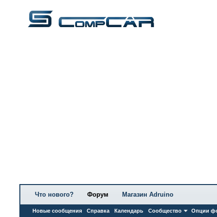
Что нового?
Форум
Магазин Adruino
Новые сообщения
Справка
Календарь
Сообщество
Опции ф