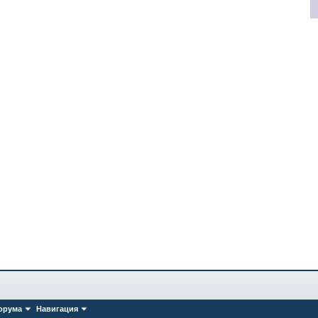
орума
Навигация