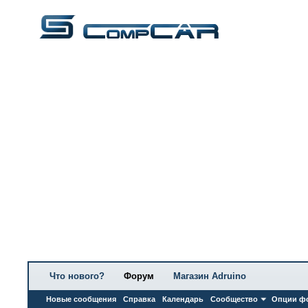
Что нового?
Форум
Магазин Adruino
Новые сообщения
Справка
Календарь
Сообщество
Опции ф