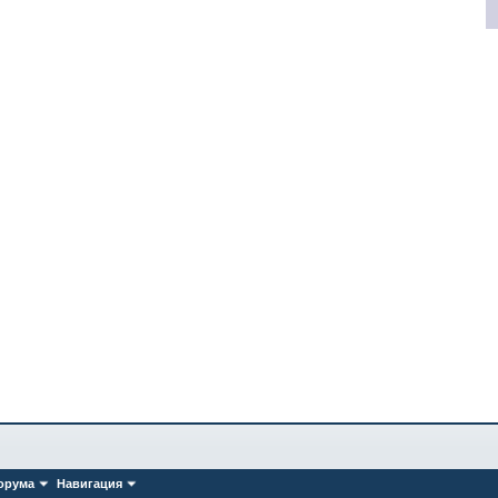
орума
Навигация