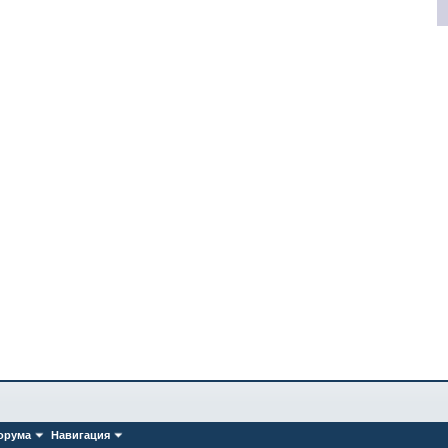
орума
Навигация