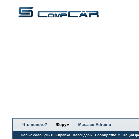
Что нового?
Форум
Магазин Adruino
Новые сообщения
Справка
Календарь
Сообщество
Опции ф