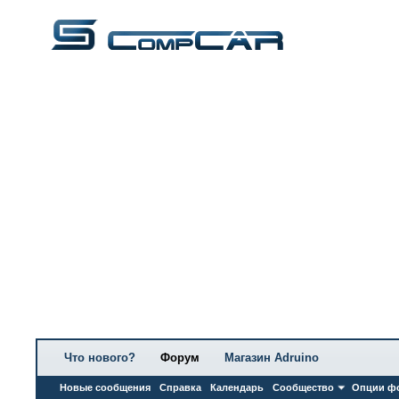
Что нового?
Форум
Магазин Adruino
Новые сообщения
Справка
Календарь
Сообщество
Опции ф