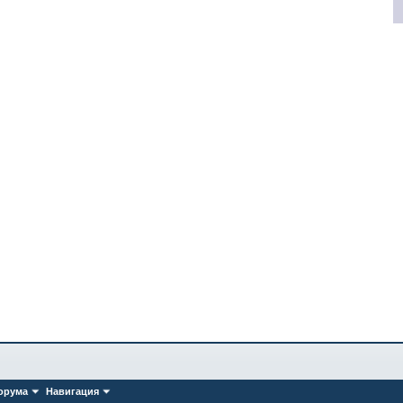
орума
Навигация