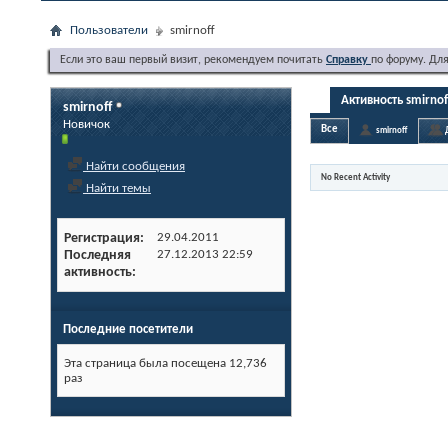
Пользователи
smirnoff
Если это ваш первый визит, рекомендуем почитать
Справку
по форуму. Дл
Активность smirnof
smirnoff
Новичок
Все
smirnoff
Найти сообщения
No Recent Activity
Найти темы
Регистрация
29.04.2011
Последняя
27.12.2013
22:59
активность
Последние посетители
Эта страница была посещена
12,736
раз