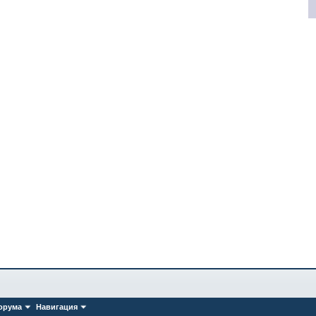
орума
Навигация