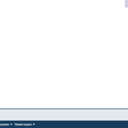
орума
Навигация