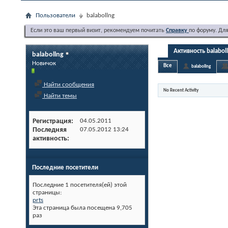
Пользователи
balabollng
Если это ваш первый визит, рекомендуем почитать
Справку
по форуму. Дл
Активность balabol
balabollng
Новичок
Все
balabollng
Найти сообщения
No Recent Activity
Найти темы
Регистрация
04.05.2011
Последняя
07.05.2012
13:24
активность
Последние посетители
Последние 1 посетителя(ей) этой
страницы:
prts
Эта страница была посещена
9,705
раз