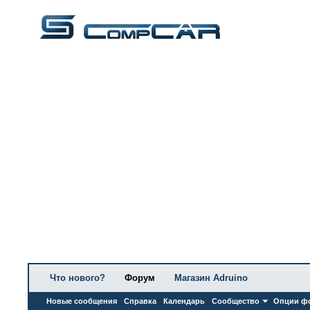
Что нового?
Форум
Магазин Adruino
Новые сообщения
Справка
Календарь
Сообщество
Опции ф