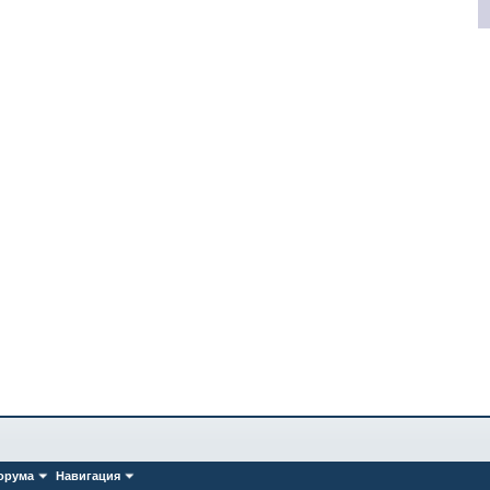
орума
Навигация