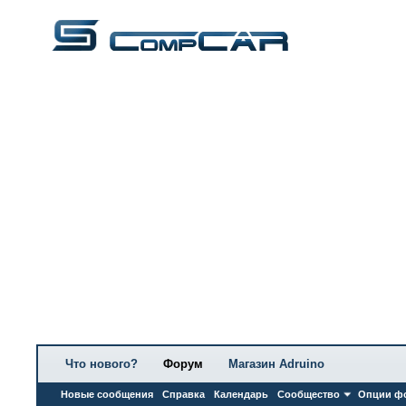
Что нового?
Форум
Магазин Adruino
Новые сообщения
Справка
Календарь
Сообщество
Опции ф