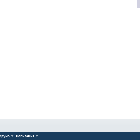
орума
Навигация