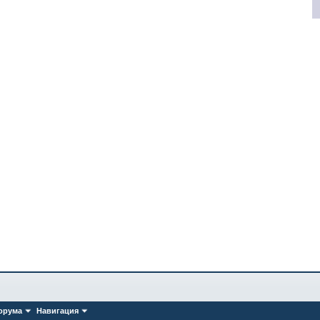
орума
Навигация