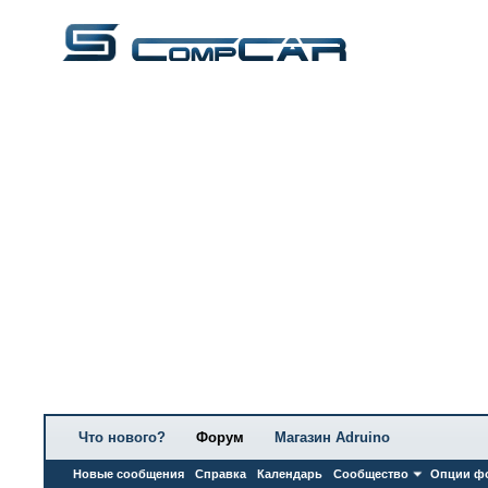
Что нового?
Форум
Магазин Adruino
Новые сообщения
Справка
Календарь
Сообщество
Опции ф