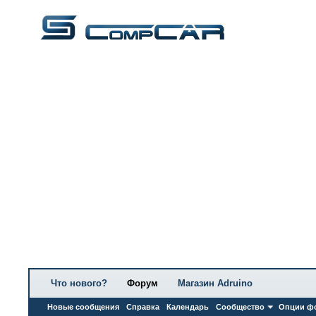
Что нового?
Форум
Магазин Adruino
Новые сообщения
Справка
Календарь
Сообщество
Опции ф