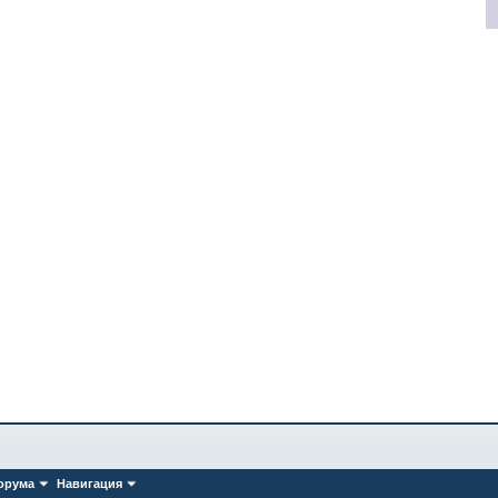
орума
Навигация