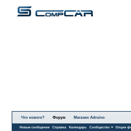
Что нового?
Форум
Магазин Adruino
Новые сообщения
Справка
Календарь
Сообщество
Опции ф