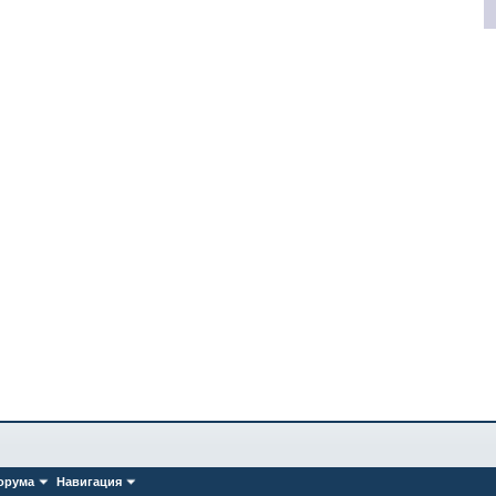
орума
Навигация