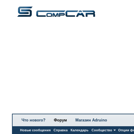
Что нового?
Форум
Магазин Adruino
Новые сообщения
Справка
Календарь
Сообщество
Опции ф