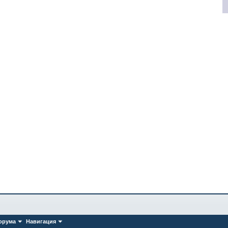
орума
Навигация