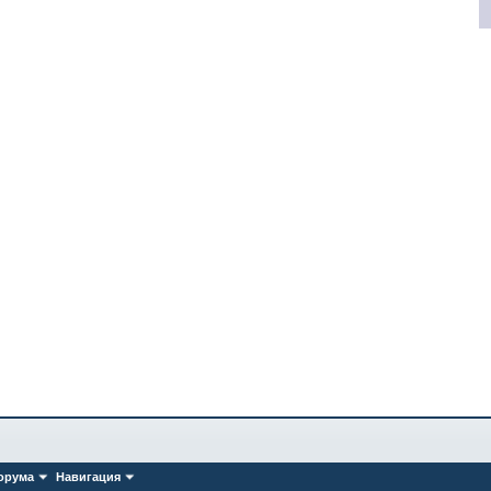
орума
Навигация