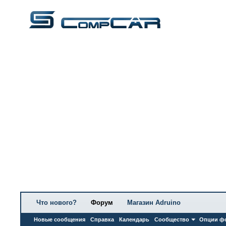
Что нового?
Форум
Магазин Adruino
Новые сообщения
Справка
Календарь
Сообщество
Опции ф