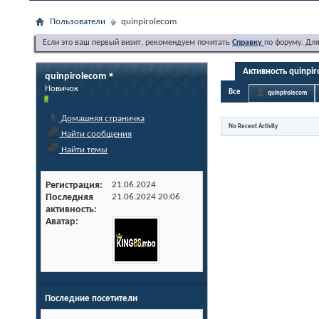
Пользователи
quinpirolecom
Если это ваш первый визит, рекомендуем почитать
Справку
по форуму. Дл
Активность quinpi
quinpirolecom
Новичок
Все
quinpirolecom
Домашняя страничка
No Recent Activity
Найти сообщения
Найти темы
Регистрация
21.06.2024
Последняя
21.06.2024
20:06
активность
Аватар
Последние посетители