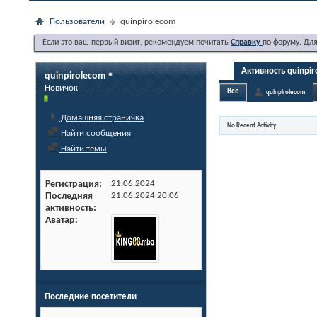
Пользователи
quinpirolecom
Если это ваш первый визит, рекомендуем почитать
Справку
по форуму. Дл
Активность quinpi
quinpirolecom
Новичок
Все
quinpirolecom
Домашняя страничка
No Recent Activity
Найти сообщения
Найти темы
Регистрация
21.06.2024
Последняя
21.06.2024
20:06
активность
Аватар
Последние посетители