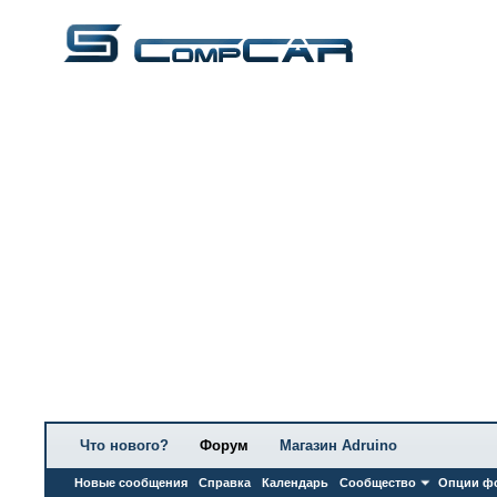
Что нового?
Форум
Магазин Adruino
Новые сообщения
Справка
Календарь
Сообщество
Опции ф