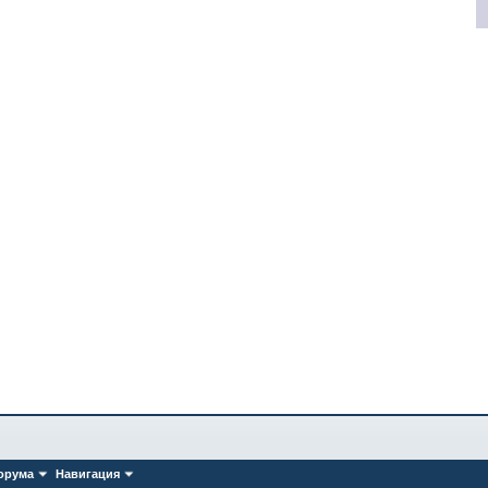
орума
Навигация