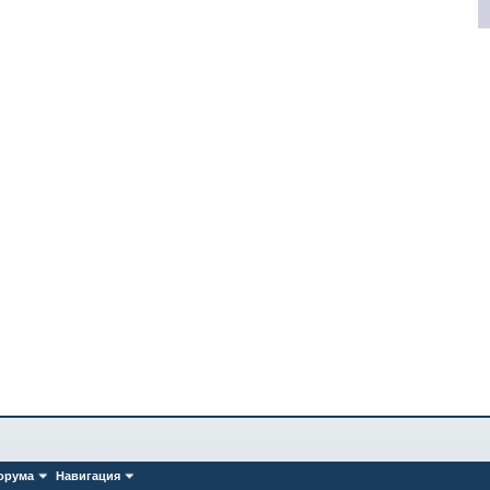
орума
Навигация