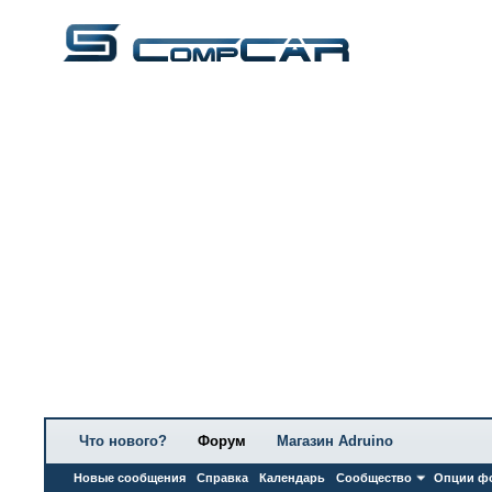
Что нового?
Форум
Магазин Adruino
Новые сообщения
Справка
Календарь
Сообщество
Опции ф