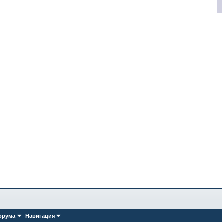
орума
Навигация