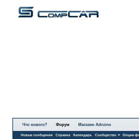
Что нового?
Форум
Магазин Adruino
Новые сообщения
Справка
Календарь
Сообщество
Опции ф