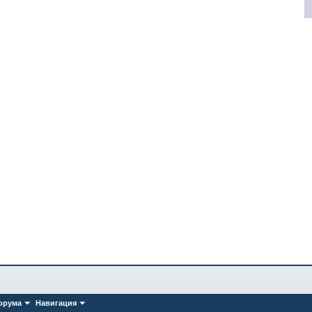
орума
Навигация