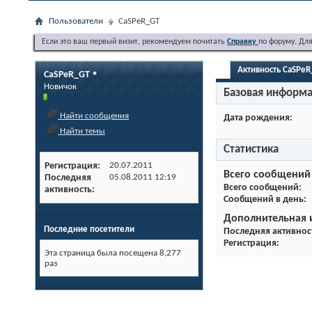
Пользователи
CaSPeR_GT
Если это ваш первый визит, рекомендуем почитать
Справку
по форуму. Дл
Активность CaSPeR
CaSPeR_GT
Новичок
Базовая информ
Найти сообщения
Дата рождения
Найти темы
Статистика
Регистрация
20.07.2011
Всего сообщений
Последняя
05.08.2011
12:19
Всего сообщений
активность
Сообщений в день
Дополнительная
Последние посетители
Последняя активнос
Регистрация
Эта страница была посещена
8,277
раз