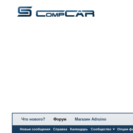
Что нового?
Форум
Магазин Adruino
Новые сообщения
Справка
Календарь
Сообщество
Опции ф