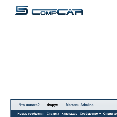
Что нового?
Форум
Магазин Adruino
Новые сообщения
Справка
Календарь
Сообщество
Опции ф