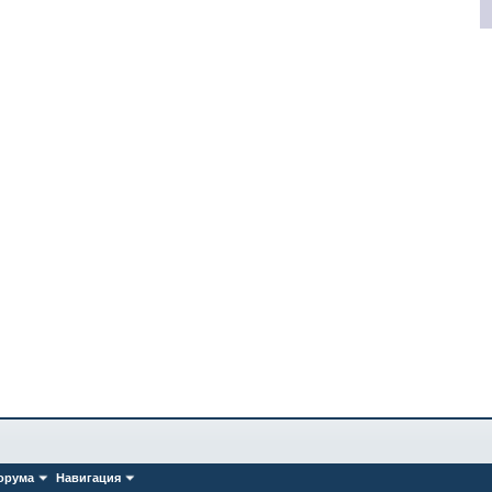
орума
Навигация