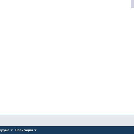
орума
Навигация