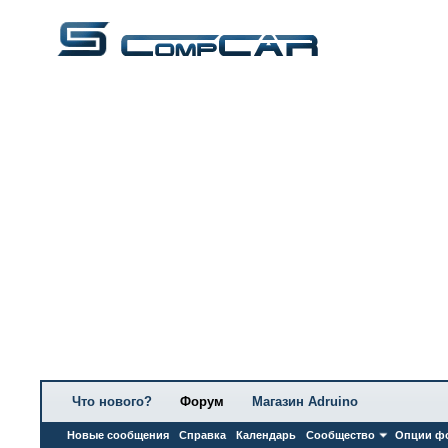
Что нового?
Форум
Магазин Adruino
Новые сообщения
Справка
Календарь
Сообщество
Опции ф