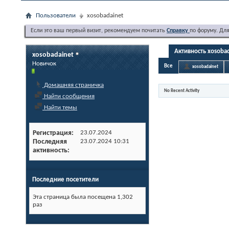
Пользователи
xosobadainet
Если это ваш первый визит, рекомендуем почитать
Справку
по форуму. Дл
Активность xosoba
xosobadainet
Новичок
Все
xosobadainet
Домашняя страничка
No Recent Activity
Найти сообщения
Найти темы
Регистрация
23.07.2024
Последняя
23.07.2024
10:31
активность
Последние посетители
Эта страница была посещена
1,302
раз