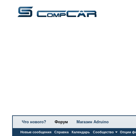
Что нового?
Форум
Магазин Adruino
Новые сообщения
Справка
Календарь
Сообщество
Опции ф