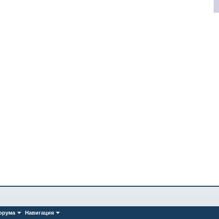
орума
Навигация