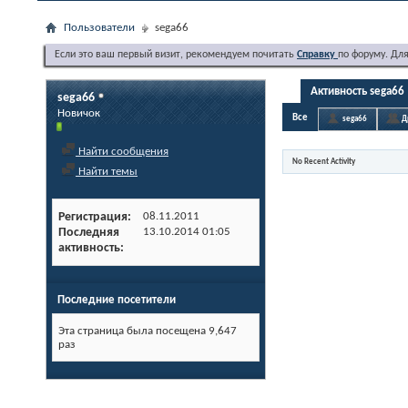
Пользователи
sega66
Если это ваш первый визит, рекомендуем почитать
Справку
по форуму. Дл
Активность sega66
sega66
Новичок
Все
sega66
Д
Найти сообщения
No Recent Activity
Найти темы
Регистрация
08.11.2011
Последняя
13.10.2014
01:05
активность
Последние посетители
Эта страница была посещена
9,647
раз