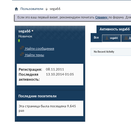
Пользователи
sega66
Если это ваш первый визит, рекомендуем почитать
Справку
по форуму. Дл
Активность sega66
sega66
Новичок
Все
sega66
Д
Найти сообщения
No Recent Activity
Найти темы
Регистрация
08.11.2011
Последняя
13.10.2014
01:05
активность
Последние посетители
Эта страница была посещена
9,645
раз