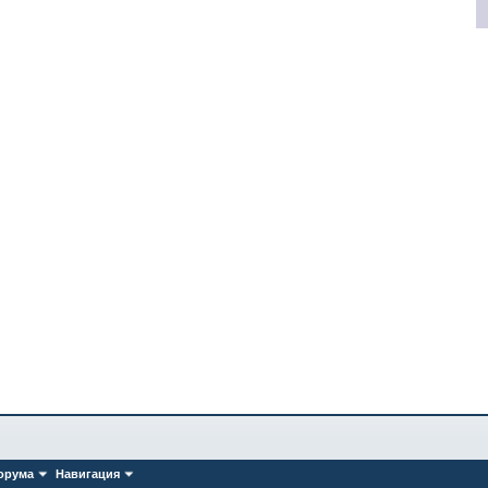
орума
Навигация