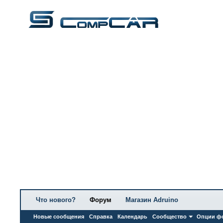
Что нового?
Форум
Магазин Adruino
Новые сообщения
Справка
Календарь
Сообщество
Опции ф