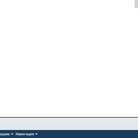
орума
Навигация