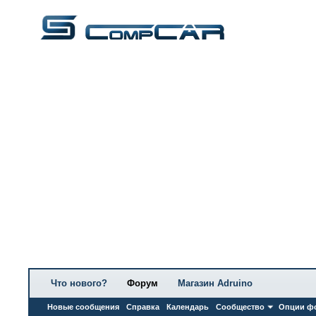
Что нового?
Форум
Магазин Adruino
Новые сообщения
Справка
Календарь
Сообщество
Опции ф