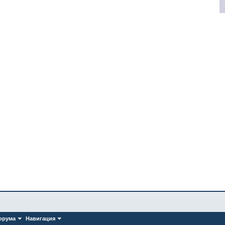
орума
Навигация