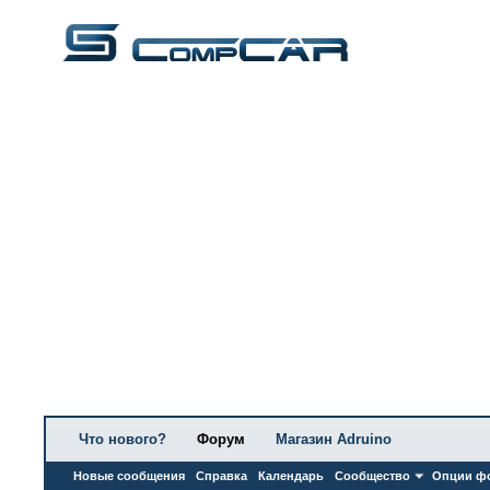
Что нового?
Форум
Магазин Adruino
Новые сообщения
Справка
Календарь
Сообщество
Опции ф