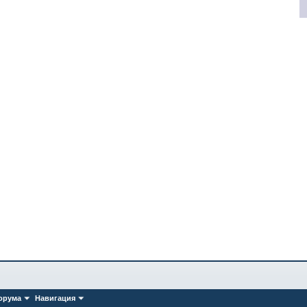
орума
Навигация