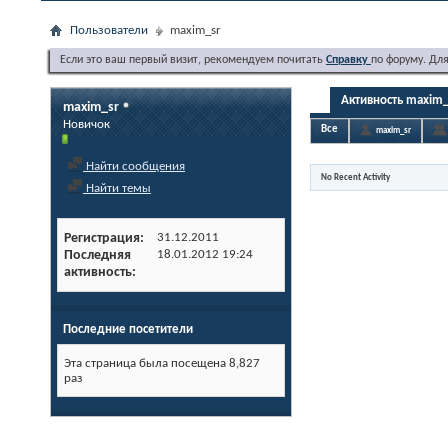
Пользователи
maxim_sr
Если это ваш первый визит, рекомендуем почитать
Справку
по форуму. Дл
Активность maxim_
maxim_sr
Новичок
Все
maxim_sr
Найти сообщения
No Recent Activity
Найти темы
Регистрация
31.12.2011
Последняя
18.01.2012
19:24
активность
Последние посетители
Эта страница была посещена
8,827
раз