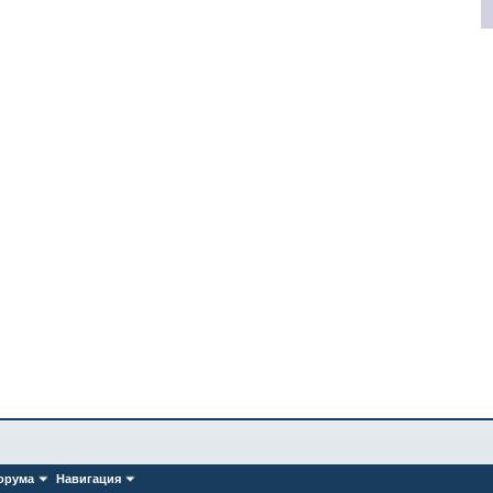
орума
Навигация