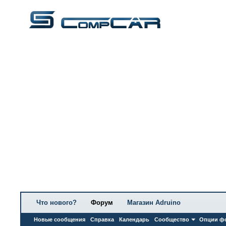
Что нового?
Форум
Магазин Adruino
Новые сообщения
Справка
Календарь
Сообщество
Опции ф