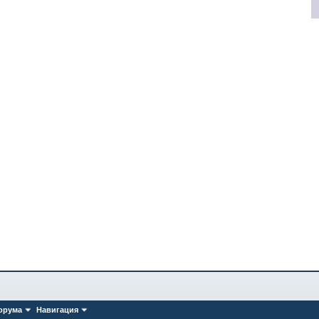
орума
Навигация