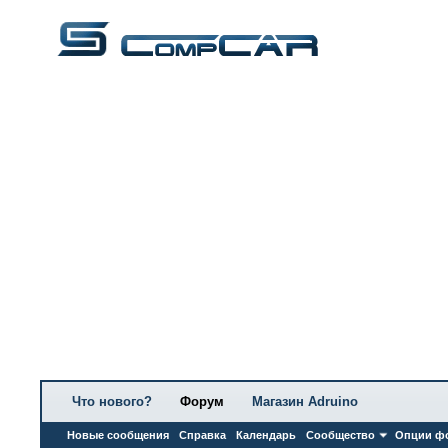
Что нового?
Форум
Магазин Adruino
Новые сообщения
Справка
Календарь
Сообщество
Опции ф