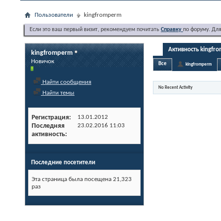
Пользователи
kingfromperm
Если это ваш первый визит, рекомендуем почитать
Справку
по форуму. Дл
Активность kingfr
kingfromperm
Новичок
Все
kingfromperm
Найти сообщения
No Recent Activity
Найти темы
Регистрация
13.01.2012
Последняя
23.02.2016
11:03
активность
Последние посетители
Эта страница была посещена
21,323
раз