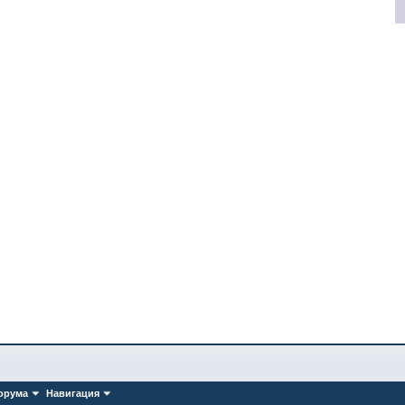
орума
Навигация