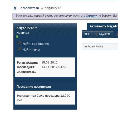
Пользователи
brigadir218
Если это ваш первый визит, рекомендуем почитать
Справку
по форуму. Дл
Активность brigadi
brigadir218
Новичок
Все
brigadir218
Найти сообщения
No Recent Activity
Найти темы
Регистрация
18.01.2012
Последняя
14.11.2012
04:55
активность
Последние посетители
Эта страница была посещена
12,790
раз