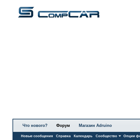
Что нового?
Форум
Магазин Adruino
Новые сообщения
Справка
Календарь
Сообщество
Опции ф