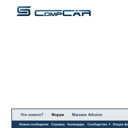
Что нового?
Форум
Магазин Adruino
Новые сообщения
Справка
Календарь
Сообщество
Опции ф