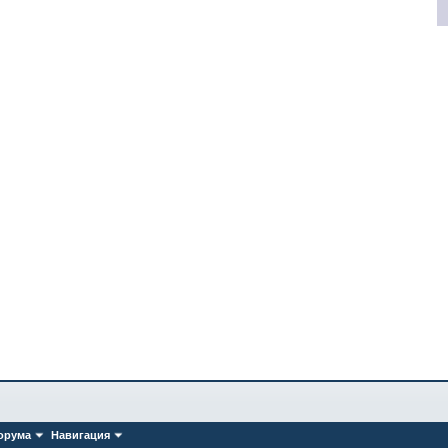
орума
Навигация