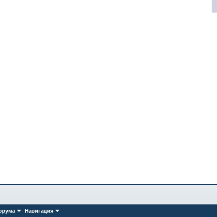
орума
Навигация