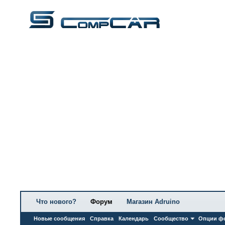
Что нового?
Форум
Магазин Adruino
Новые сообщения
Справка
Календарь
Сообщество
Опции ф