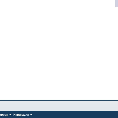
орума
Навигация