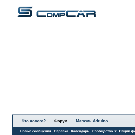
Что нового?
Форум
Магазин Adruino
Новые сообщения
Справка
Календарь
Сообщество
Опции ф