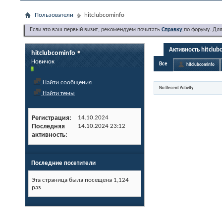
Пользователи
hitclubcominfo
Если это ваш первый визит, рекомендуем почитать
Справку
по форуму. Дл
Активность hitclub
hitclubcominfo
Новичок
Все
hitclubcominfo
Найти сообщения
No Recent Activity
Найти темы
Регистрация
14.10.2024
Последняя
14.10.2024
23:12
активность
Последние посетители
Эта страница была посещена
1,124
раз