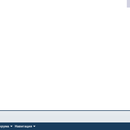
орума
Навигация