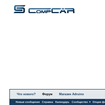
Что нового?
Форум
Магазин Adruino
Новые сообщения
Справка
Календарь
Сообщество
Опции ф