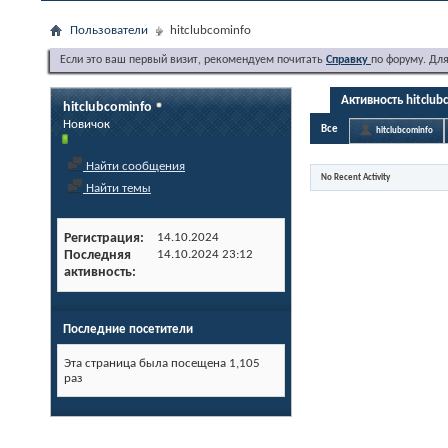
Пользователи
hitclubcominfo
Если это ваш первый визит, рекомендуем почитать
Справку
по форуму. Дл
Активность hitclub
hitclubcominfo
Новичок
Все
hitclubcominfo
Найти сообщения
No Recent Activity
Найти темы
Регистрация
14.10.2024
Последняя
14.10.2024
23:12
активность
Последние посетители
Эта страница была посещена
1,105
раз