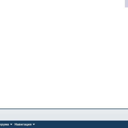
орума
Навигация