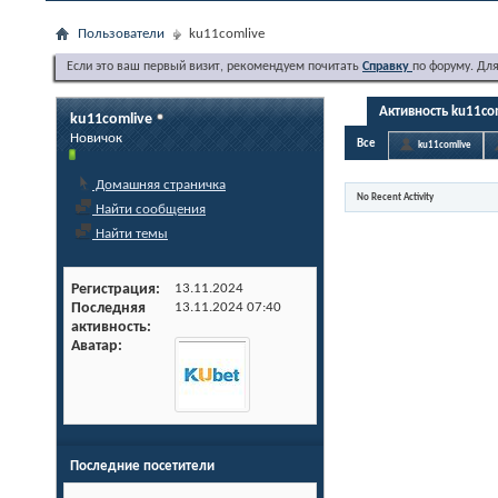
Пользователи
ku11comlive
Если это ваш первый визит, рекомендуем почитать
Справку
по форуму. Дл
Активность ku11co
ku11comlive
Новичок
Все
ku11comlive
Домашняя страничка
No Recent Activity
Найти сообщения
Найти темы
Регистрация
13.11.2024
Последняя
13.11.2024
07:40
активность
Аватар
Последние посетители