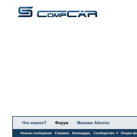
Что нового?
Форум
Магазин Adruino
Новые сообщения
Справка
Календарь
Сообщество
Опции ф