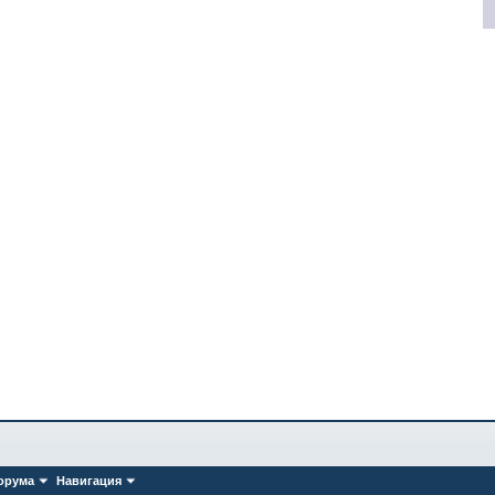
орума
Навигация