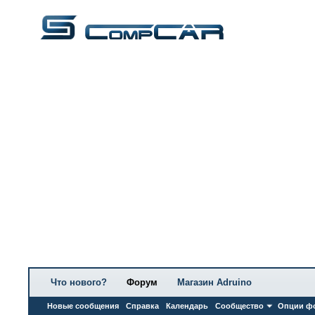
Что нового?
Форум
Магазин Adruino
Новые сообщения
Справка
Календарь
Сообщество
Опции ф