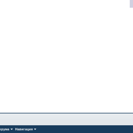
орума
Навигация