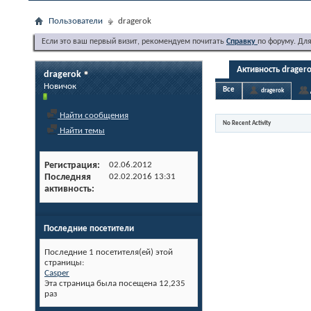
Пользователи
dragerok
Если это ваш первый визит, рекомендуем почитать
Справку
по форуму. Дл
Активность drager
dragerok
Новичок
Все
dragerok
Найти сообщения
No Recent Activity
Найти темы
Регистрация
02.06.2012
Последняя
02.02.2016
13:31
активность
Последние посетители
Последние 1 посетителя(ей) этой
страницы:
Casper
Эта страница была посещена
12,235
раз