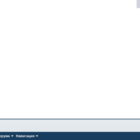
орума
Навигация