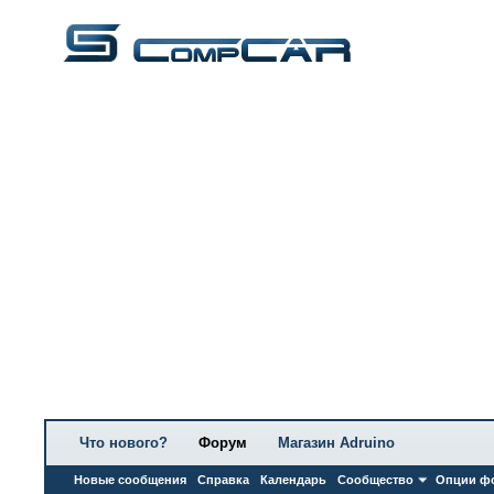
Что нового?
Форум
Магазин Adruino
Новые сообщения
Справка
Календарь
Сообщество
Опции ф