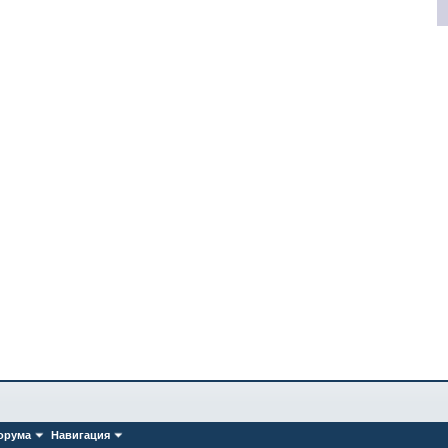
орума
Навигация