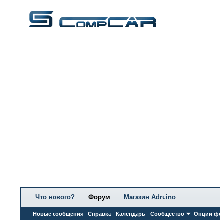
Что нового?
Форум
Магазин Adruino
Новые сообщения
Справка
Календарь
Сообщество
Опции ф