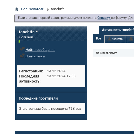
Пользователи
tonehtfn
Если это ваш первый визит, рекомендуем почитать
Справку
по форуму. Дл
Активность toneht
tonehtfn
Новичок
Все
tonehtfn
Найти сообщения
No Recent Activity
Найти темы
Регистрация
13.12.2024
Последняя
13.12.2024
12:53
активность
Последние посетители
Эта страница была посещена
718
раз