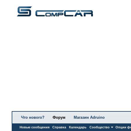
Что нового?
Форум
Магазин Adruino
Новые сообщения
Справка
Календарь
Сообщество
Опции ф