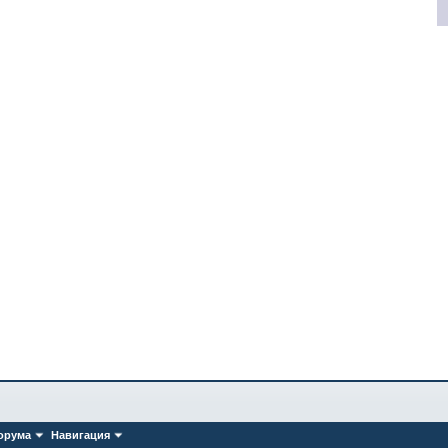
орума
Навигация